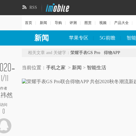
RSS
首页
|
新闻
|
导购
|
评测
|
图赏
|
视频
|
产品大全
|
新闻
苹果专区
|
5G前瞻
|
智
相关文章 and 关键字：
荣耀手表GS Pro
得物APP
020-
当前位置：
手机之家
>
新闻
>
智能生活
11/11
作者
王祎然
访问
0