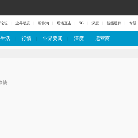
论坛
|
业界动态
|
帮你淘
|
现场直击
|
5G
|
深度
|
智能硬件
|
专题
能生活
|
行情
|
业界要闻
|
深度
|
运营商
|