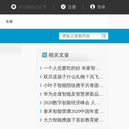
关注微信公众号
注册
登录
|
直播
一个人也要吃的好 米家智能电压力锅 2.5L众筹上市
双旦送孩子什么礼物？讯飞智能学习机，实用的提分法宝
小叶子智能陪练携手共青团中央青创基金会举办线上公益音乐会
华为全屋智能及智慧屏新品发布会 2020年12月21日发布
2020数字创新经济峰会 人工智能为“数字经济”转型画龙点睛
泰禾智能荣膺2020中国年度AI评选“人工智能领航企业“奖项
大力智能携旗下首款教育硬件亮相国际智慧教育展览会