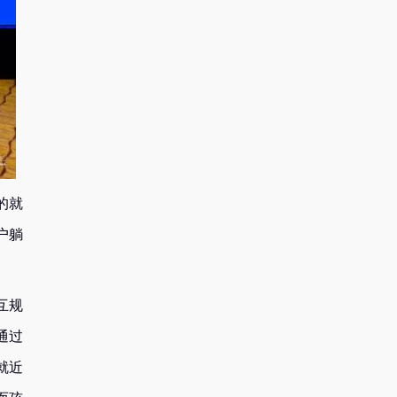
的就
户躺
互规
通过
就近