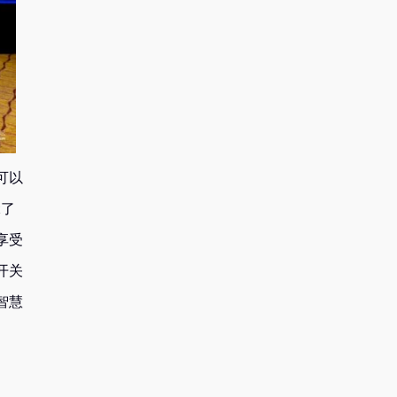
可以
碌了
享受
开关
智慧