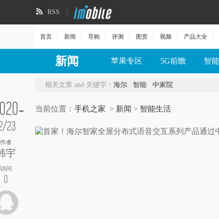
RSS
首页
|
新闻
|
导购
|
评测
|
图赏
|
视频
|
产品大全
|
新闻
苹果专区
|
5G前瞻
|
智
相关文章 and 关键字：
海尔
智能
中家院
020-
当前位置：
手机之家
>
新闻
>
智能生活
2/23
作者
韩宇
访问
0