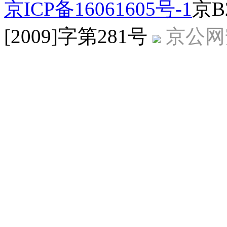
京ICP备16061605号-1
京B
[2009]字第281号
京公网安