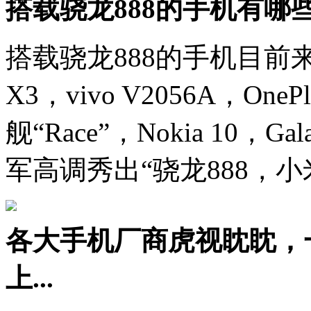
搭载骁龙888的手机有哪
搭载骁龙888的手机目前来看
X3，vivo V2056A，OnePl
舰“Race”，Nokia 10，
军高调秀出“骁龙888，小
各大手机厂商虎视眈眈，
上...