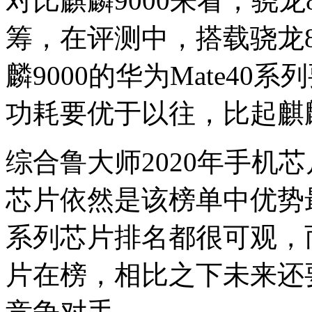
对比麒麟9000来看，骁龙
筹，在评测中，搭载骁龙8
麟9000的华为Mate40
功耗要优于以往，比起麒麟
综合鲁大师2020年手机
芯片依然是该榜单中优势
系列芯片排名都很可观，
片在榜，相比之下未来还