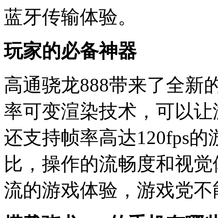
蓝牙传输体验。
玩家的必备神器
高通骁龙888带来了全新的高通
率可变渲染技术，可以让
还支持帧率高达120fps的
比，操作的流畅度和视觉
流的游戏体验，游戏党不