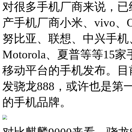
对很多手机厂商来说，已
产手机厂商小米、vivo、O
努比亚、联想、中兴手机
Motorola、夏普等等1
移动平台的手机发布。目
发骁龙888，或许也是第
的手机品牌。