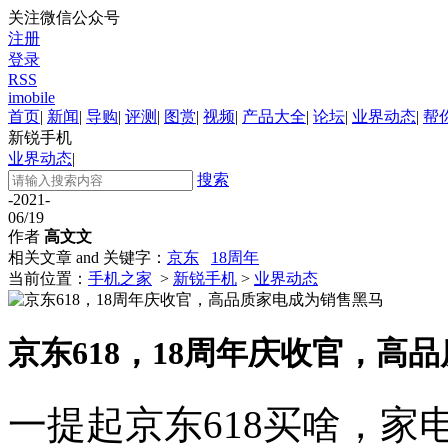
关注微信公众号
注册
登录
RSS
imobile
首页
|
新闻
|
导购
|
评测
|
图赏
|
视频
|
产品大全
|
论坛
|
业界动态
|
帮
新锐手机
业界动态
|
搜索
-2021-
06/19
作者
高文文
相关文章 and 关键字：
京东
18周年
当前位置：
手机之家
>
新锐手机
>
业界动态
京东618，18周年庆收官，高
一提起京东618买啥，