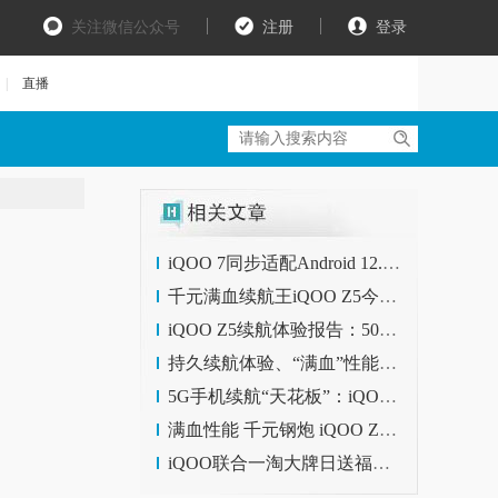
关注微信公众号
注册
登录
|
直播
iQOO 7同步适配Android 12.0 版本 第一时间供开发者体验尝鲜
千元满血续航王iQOO Z5今日正式开售，到手价仅1799元起
iQOO Z5续航体验报告：5000mAh超大电池“莽”出一片天
持久续航体验、“满血”性能配置：iQOO Z5明日正式开售
5G手机续航“天花板”：iQOO Z5预售仅1799元起
满血性能 千元钢炮 iQOO Z5体验
iQOO联合一淘大牌日送福利！预定iQOO Z5新品至高省100