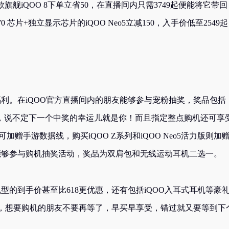
款旗舰iQOO 8下单立省50，在直播间内只需3749起便能将它带回
芯片+独立显示芯片的iQOO Neo5立减150，入手价低至2549
福利。在iQOO官方直播间内的朋友能够参与宠粉抽奖，奖品包括
动，说不定下一个中奖的幸运儿就是你！而且指定整点购机还可享
5可加赠手游数据线，购买iQOO Z系列和iQOO Neo5活力版则加
能够参与购机抽奖活动，奖品为双肩包和无线运动耳机二选一。
型的到手价甚至比618更优惠，还有包括iQOO入耳式耳机等豪
，想要购机的朋友不要再等了，早买早享受，错过就又要等到下