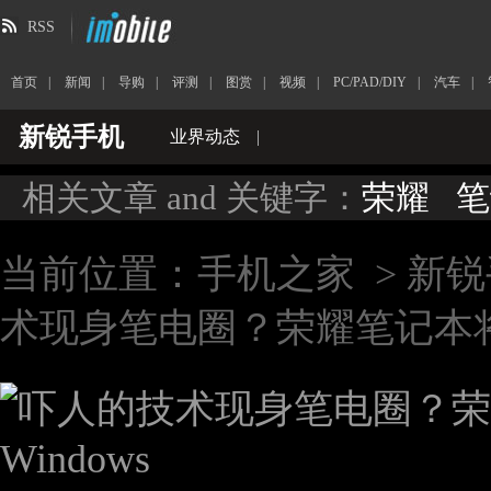
RSS
首页
|
新闻
|
导购
|
评测
|
图赏
|
视频
|
PC/PAD/DIY
|
汽车
|
新锐手机
业界动态
|
相关文章 and 关键字：
荣耀
笔
当前位置：
手机之家
>
新锐
术现身笔电圈？荣耀笔记本将搭载Ma