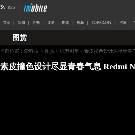
RSS
首页
|
新闻
|
导购
|
评测
|
图赏
|
视频
|
PC/PAD/DIY
|
汽车
|
图赏
当前位置：
爱科技
>
图赏
>
机型图赏
> 素皮撞色设计尽显青春气息 Re
素皮撞色设计尽显青春气息 Redmi Note