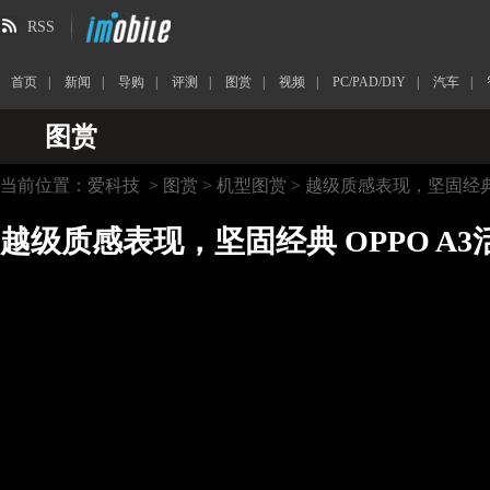
RSS
首页
|
新闻
|
导购
|
评测
|
图赏
|
视频
|
PC/PAD/DIY
|
汽车
|
图赏
当前位置：
爱科技
>
图赏
>
机型图赏
> 越级质感表现，坚固经典 
越级质感表现，坚固经典 OPPO A