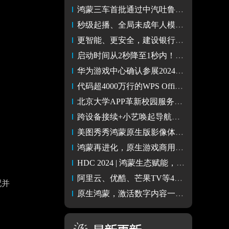
鸿蒙三车首批通过中汽吐鲁番夏测，国家权威机构验证硬核品质
秒级起播、全局未成年人模式，鸿蒙原生版芒果TV还有哪些惊喜？
更智能、更安全，建设银行鸿蒙原生应用革新指尖金融体验
启动时间从2秒降至1秒内！鸿蒙原生版淘宝还有哪些惊喜？
华为游戏中心确认参展2024 ChinaJoy 共探鸿蒙原生游戏非凡体验
代码超4000万行的WPS Office如何打造超丝滑的鸿蒙原生应用？
北京大学APP革新校园服务智能体验！两月完成鸿蒙原生应用开发
跨设备接续+小艺唤起导航，鸿蒙原生版高德地图怎么做到的？
美图秀秀鸿蒙原生版影像体验升级，图片渲染速度提升1.7倍
鸿蒙再进化，原生游戏商用化进程加速
HDC 2024 | 鸿蒙生态赋能，华为音乐持续引领高品质音乐体验
阿里云、优酷、芒果TV等40多款音视频类SDK适配原生鸿蒙
配并
原生鸿蒙，激活数字内容一池活水