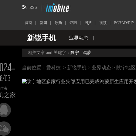
RSS
首页
|
新闻
|
导购
|
评测
|
图赏
|
视频
|
PC/PAD/DIY
新锐手机
业界动态
|
相关文章 and 关键字：
陕宁
鸿蒙
024-
当前位置：
爱科技
>
新锐手机
>
业界动态
> 陕宁地
8/03
作者
机之家