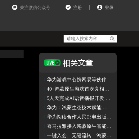
关注微信公众号
注册
登录
华为游戏中心携网易等伙伴参展CJ 鸿蒙原生游戏成重要看点
40+鸿蒙原生游戏首次亮相CJ 2024 技术赋能精品游戏体验
5人天完成AI语音播报开发 免费调用！鸿蒙原生加速新浪新闻升级
华为：鸿蒙生态技术赋能 构筑精品游戏体验
华为阅读合作人民邮电出版社上架超多鸿蒙相关书籍！
喜马拉雅接入鸿蒙原生智能，AI全面赋能精品内容提质与听音体验
一键入会、无缝流转，鸿蒙原生版钉钉打开AI办公新方式