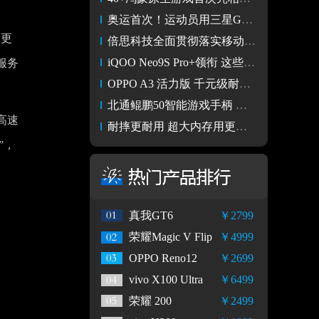
之
奥运首次！运动员用三星Galaxy Z Flip6奥运版定格“胜利自拍”
望更
倍思科技全面贯彻落实移动电源新国标实施 引领充电行业发展
iQOO Neo9S Pro+领衔 这些超强性能直屏手机值得选购
服务
OPPO A3 活力版 千元级耐用小王子 户外用户好帮手
北通鲲鹏50智能游戏手柄 轻松操作畅玩黑神话
高速
耐摔更耐用 超大内存用更久 OPPO A3 活力版体验
”，
真我GT6
￥2799
荣耀Magic V Flip
￥4999
OPPO Reno12
￥2699
vivo X100 Ultra
￥6499
荣耀 200
￥2499