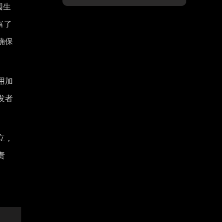
园生
富了
确保
用加
发者
立，
责