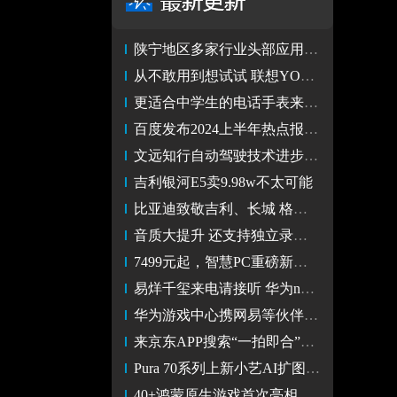
陕宁地区多家行业头部应用已完成鸿蒙原生应用开发
从不敢用到想试试 联想YOGA Air 14s 骁龙AI元启版体验
更适合中学生的电话手表来了！小天才旗舰Z10少年版重磅发布
百度发布2024上半年热点报告，独家盘点全网热门事件
文远知行自动驾驶技术进步迅猛 法国驻广州总领事参访体验后大赞
吉利银河E5卖9.98w不太可能
比亚迪致敬吉利、长城 格局打开愿携手共进中国品牌出海
音质大提升 还支持独立录音 小米Buds 5体验
7499元起，智慧PC重磅新品 华为MateBook GT 14开启预售
易烊千玺来电请接听 华为nova Flip大秀潮流Call-emoji外屏动效
华为游戏中心携网易等伙伴参展CJ 鸿蒙原生游戏成重要看点
来京东APP搜索“一拍即合”预定华为nova Flip 先人一步到手
Pura 70系列上新小艺AI扩图功能，AI修图大师开启魔幻新体验
40+鸿蒙原生游戏首次亮相CJ 2024 技术赋能精品游戏体验