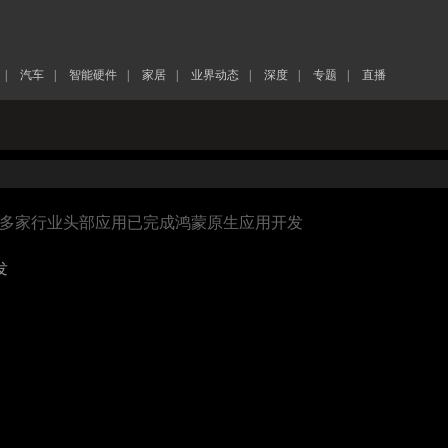
|
汽车
|
智能硬件
|
家居
|
业界动态
|
深度
|
专题
|
直播
区多家行业头部应用已完成鸿蒙原生应用开发