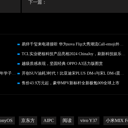
下一篇：
易烊千玺来电请接听 华为nova Flip大秀潮流Call-emoji外屏动效
TCL实业硬核科技产品亮相2024 ChinaJoy，刷新科技娱乐新体验
越级质感表现，坚固经典 OPPO A3活力版图赏
与天才少年同框！HarmonyOS公开课将招募百名青年学子走进华为
开创SUV油耗3时代！比亚迪宋PLUS DM-i与宋L DM-i震撼上市
售价43.9万元起，豪华MPV新标杆全新极氪009全球上市
onyOS
京东方
AIPC
阅读
vivo Y37
小米MIX Fo