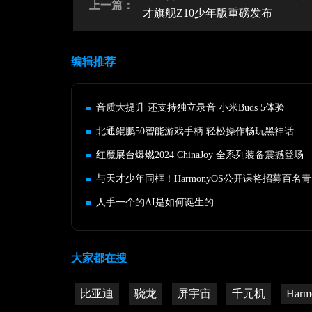
上一篇：
才旗舰Z10少年版重磅发布
编辑推荐
音质大提升 还支持独立录音 小米Buds 5体验
北通鲲鹏50智能游戏手柄 轻松操作畅玩黑神话
红魔展台爆燃2024 ChinaJoy 全系列装备震撼登场
人手一个的AI是如何诞生的
大家都在搜
比亚迪
骁龙
屏宇宙
千元机
Harm