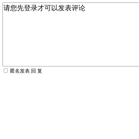
匿名发表
回 复