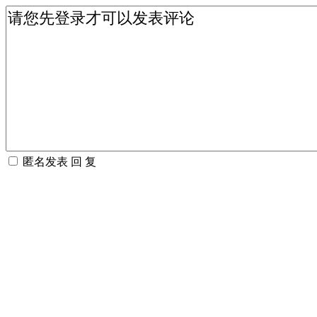
匿名发表
回 复