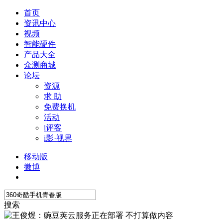
首页
资讯中心
视频
智能硬件
产品大全
众测商城
论坛
资源
求 助
免费换机
活动
i评客
i影·视界
移动版
微博
搜索