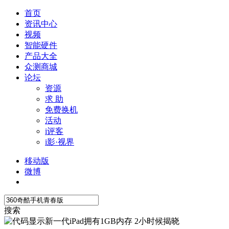
首页
资讯中心
视频
智能硬件
产品大全
众测商城
论坛
资源
求 助
免费换机
活动
i评客
i影·视界
移动版
微博
搜索