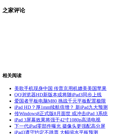
之家评论
相关阅读
美歌手机现身中国 传普京用机媲美美国苹果
QQ浏览器HD新版本或将随iPad3同步上线
爱国者平板电脑M80 挑战千元平板配置极限
iPad HD？厚1mm续航倍增？ 新iPad九大预测
传Windows8正式版8月面世 或冲击iPad 3系统
iPad 3屏幕效果将强于42寸1080p高清电视
下一代iPad零部件曝光 摄像头更强配高分屏
iPad3遵守约定不跳票 大幅缩水平板预测