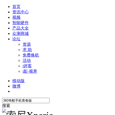
首页
资讯中心
视频
智能硬件
产品大全
众测商城
论坛
资源
求 助
免费换机
活动
i评客
i影·视界
移动版
微博
搜索