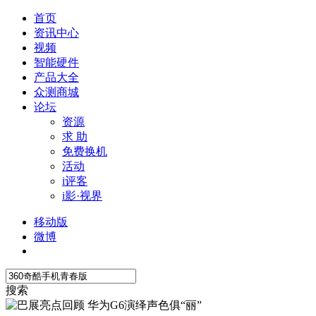
首页
资讯中心
视频
智能硬件
产品大全
众测商城
论坛
资源
求 助
免费换机
活动
i评客
i影·视界
移动版
微博
搜索