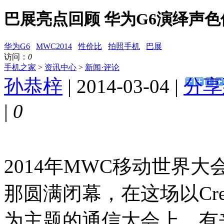
巴展亮点回顾 华为G6演绎声色
华为G6
MWC2014
性价比
拍照手机
巴展
访问：
0
手机之家
>
资讯中心
>
新闻·评论
孙恭梓
| 2014-03-04 |
分享
|
0
2014年MWC移动世界大
那圆满闭幕，在这场以Creati
为主题的通信大会上，有来