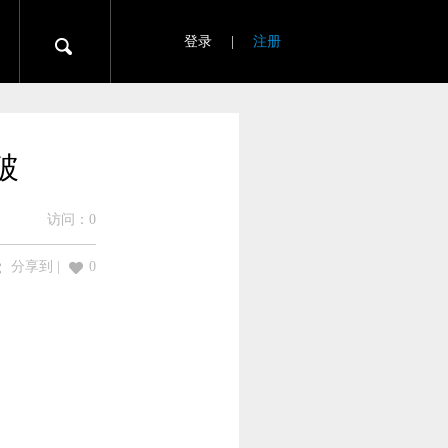
登录
|
注册
破
访问：
0
分享到
|
0