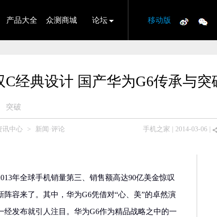
产品大全
众测商城
论坛
移动版
双C经典设计 国产华为G6传承与突
突破
资讯中心
>
新闻·评论
手机之家
| 2014-03-06 |
13年全球手机销量第三、销售额高达90亿美金惊叹
阵容来了。其中，华为G6凭借对“心、美”的卓然演
一经发布就引人注目。华为G6作为精品战略之中的一