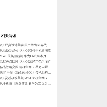
相关阅读
双C经典设计美学 国产华为G6再战传奇
从品质到品位 华为G6引领手机新潮流
MWC展美丽新机 华为G6或将本月上市
巴展亮点回顾 华为G6演绎声色俱“丽”
精品战略突围 新机华为G6星光闪耀
包容 手游《新金瓶梅OL》传承经典文学
双C灵感极致美颜 MWC新机华为G6评测
从手机设计理念变迁 看华为G6设计思维