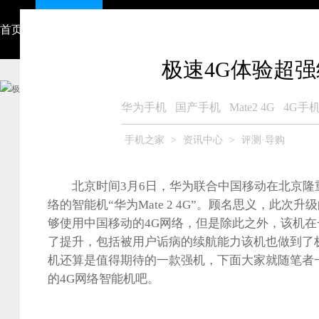
首页
资讯中心
视频
智能硬件
产品大全
众测商城
极速4G体验超强续
华为手机
国产手机
Mate2 4G
4G手
手机之家
>
资讯中心
>
评测·导购
北京时间3月6日，
华为
联合中国移动在北京隆重
络的智能机“
华为Mate 2 4G
”。顾名思义，此次升级
够使用中国移动的4G网络，但是除此之外，该机
了提升，包括被用户诟病的续航能力该机也做到了
机还算是值得期待的一款强机，下面大家就随笔者
的4G网络智能机吧。