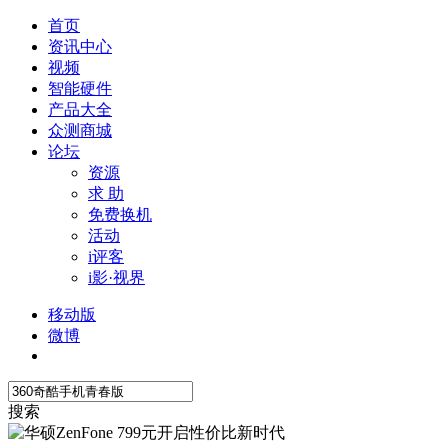
首页
资讯中心
视频
智能硬件
产品大全
众测商城
论坛
资源
求 助
免费换机
活动
i评客
i影·视界
移动版
微博
搜索