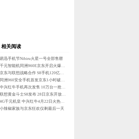
相关阅读
易迅手机节Nibiru火星一号全部售罄
千元智能机同洲960E京东开启火爆预约
京东与联想战略合作 S8手机120亿大单
同洲960安全手机首发京东1小时破万台
中兴红牛手机再次发售 10万台一抢而空
联想黄金斗士S8发布 28日京东开放购买
4G千元机皇 中兴红牛4月22日火热开卖
小辣椒家族与京东狂欢仅剩最后一天