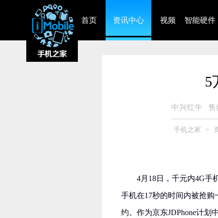
首页
资讯中心
视频
智能硬件
中兴红牛
售
手机之家
>
4月18日，千元内4G手
手机在17秒的时间内被抢购
约。作为京东JDPhone