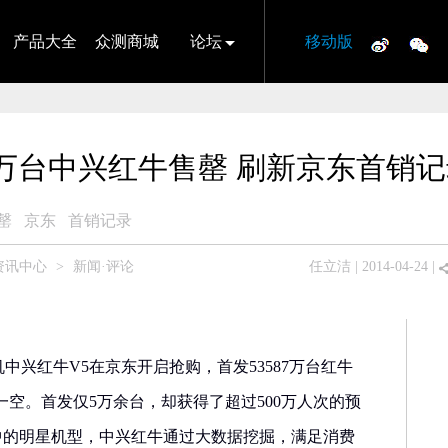
产品大全
众测商城
论坛
移动版
5万台中兴红牛售罄 刷新京东首销记
罄
京东
首销记录
资讯中心
>
新闻·评论
任立洁
| 2014-04-24 |
机中兴红牛V5在京东开启抢购，首发53587万台红牛
一空。首发仅5万余台，却获得了超过500万人次的预
计划中的明星机型，中兴红牛通过大数据挖掘，满足消费