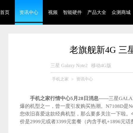
首页
资讯中心
视频
智能硬件
产品大全
众测商城
老旗舰新4G 三星Ga
三星 Galaxy Note2
移动4G版
手机之家
>
资讯中心
手机之家行情中心5月28日消息——
三星GALA
爆的机型之一，曾一度引发购买热潮。N7108D是No
您依旧喜爱这款经典机型，那么要多关注一下啦。
价是2999元或者3399元套餐（内含手机+1896元