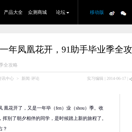
产品大全
众测商城
论坛
移动版
一年凤凰花开，91助手毕业季全
季全攻略
资讯中心
>
新闻·评论
实习编辑
| 2014-06-17 |
 凰花开了，又是一年毕（fen）业（shou）季。收
，挥别了朝夕相伴的同学，是时候踏上新的旅程了。
右？