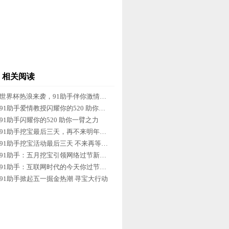
相关阅读
世界杯热浪来袭，91助手伴你激情一夏
91助手爱情教授闪耀你的520 助你成功
91助手闪耀你的520 助你一臂之力
91助手挖宝最后三天，再不来明年见！
91助手挖宝活动最后三天 不来再等一年
91助手：五月挖宝引领网络过节新玩法
91助手：互联网时代的今天你过节了吗
91助手掀起五一掘金热潮 寻宝大行动