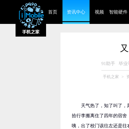
首页
资讯中心
视频
智能硬件
又
91助手
毕业
手机之家
>
天气热了，知了叫了，凤
拾行李搬离住了四年的宿舍
咦，出了校门该往左还是往