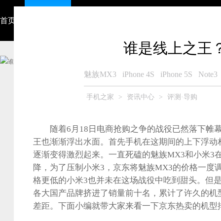
首页
资讯中心
视频
智能硬件
产品大全
众测商城
谁是线上之王
魅族MX3
iPhone 4S
iPhone 5S
Note3
手机之家
>
资讯中心
>
评测·导购
随着6月18日电商抢购之争的战役已然落下帷幕
王也渐渐浮出水面。首先手机在这期间的上下浮动
逐渐变得激烈起来。一直死磕的魅族MX3和小米3
降，为了压制小米3，京东将魅族MX3的价格一度调
格更低的小米3也并未在这场战役中吃到甜头。但
各大国产品牌挤进了销量前十名，累计了许久的机
差距。下面小编就带大家来看一下京东热卖的机型