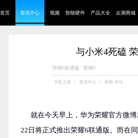
首页
资讯中心
视频
智能硬件
产品大全
众测商城
与小米4死磕 
荣耀6联通版
荣耀6
手机之家
>
资讯中心
>
新闻·评论
就在今天早上，华为荣耀官方微博
22日将正式推出荣耀6联通版。而在