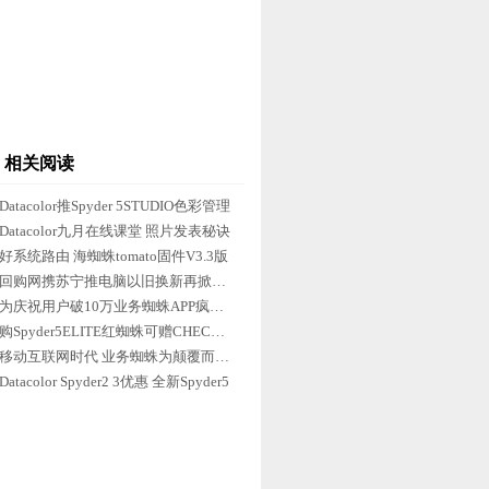
相关阅读
Datacolor推Spyder 5STUDIO色彩管理
Datacolor九月在线课堂 照片发表秘诀
好系统路由 海蜘蛛tomato固件V3.3版
回购网携苏宁推电脑以旧换新再掀波澜
为庆祝用户破10万业务蜘蛛APP疯狂派钱
购Spyder5ELITE红蜘蛛可赠CHECKR24
移动互联网时代 业务蜘蛛为颠覆而创新
Datacolor Spyder2 3优惠 全新Spyder5