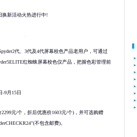
户以旧换新活动火热进行中!
or Spyder2代、3代及4代屏幕校色产品老用户，可通过
der5ELITE红蜘蛛屏幕校色仪产品，把握色彩管理前
-9月15日
原价2299元/个，折后优惠价1603元/个)，并可选购赠
pyderCHECKR24”(不包含邮费)。