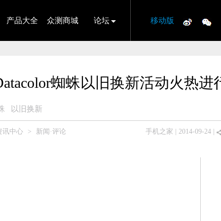
产品大全
众测商城
论坛
移动版
Datacolor蜘蛛以旧换新活动火热进
蛛
以旧换新
资讯中心
>
新闻·评论
手机之家
| 2014-09-24 |