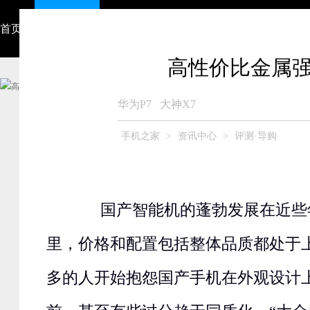
首页
资讯中心
视频
智能硬件
产品大全
众测商城
高性价比金属强
华为P7
大神X7
手机之家
>
资讯中心
>
评测·导购
国产智能机的蓬勃发展在近些
里，价格和配置包括整体品质都处于
多的人开始抱怨国产手机在外观设计