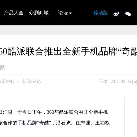
产品大全
众测商城
论坛
移动版
360酷派联合推出全新手机品牌“奇酷
酷
资讯中心
>
新闻·评论
王建
| 2015-05-06 |
日消息：于今日下午，360与酷派联合召开全新手机
家合作的手机品牌“奇酷”，潘石屹、任志强、王功权