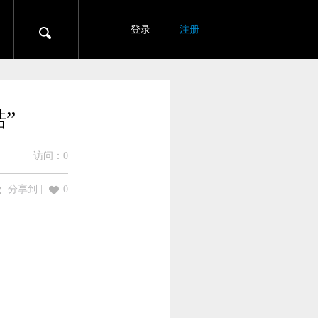
登录
|
注册
”
访问：
0
分享到
|
0