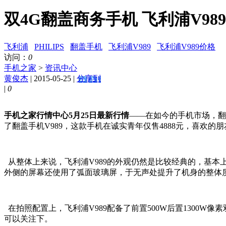
双4G翻盖商务手机 飞利浦V989
飞利浦
PHILIPS
翻盖手机
飞利浦V989
飞利浦V989价格
访问：
0
手机之家
>
资讯中心
黄俊杰
| 2015-05-25 |
分享到
|
0
手机之家行情中心5月25日最新行情
——在如今的手机市场，翻
了翻盖手机V989，这款手机在诚实青年仅售4888元，喜欢的
从整体上来说，飞利浦V989的外观仍然是比较经典的，基本
外侧的屏幕还使用了弧面玻璃屏，于无声处提升了机身的整体
在拍照配置上，飞利浦V989配备了前置500W后置1300W像
可以关注下。