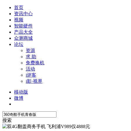
首页
资讯中心
视频
智能硬件
产品大全
众测商城
论坛
资源
求 助
免费换机
活动
i评客
i影·视界
移动版
微博
搜索