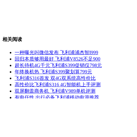
相关阅读
一种曝光叫微信发布 飞利浦浦杰智I999
回归本质够用最好 飞利浦V8526不足900
超长待机4G千元飞利浦S399促销仅798元
年终换机热 飞利浦S399聚划算799元
飞利浦S316首发 双4G双系统高性价比
高性价比飞利浦S316 4G智能机上手评测
双屏翻盖商务机 飞利浦V989单机评测
有电任性 出行必备飞利浦移动电源推荐
手机之家
关于我们
|
广告服务
|
联系我们
|
友情链接
|
工作机会
|
免责声明
|
网站
© 2002-2016 imobile.com.cn 手机之家 所有权利保留