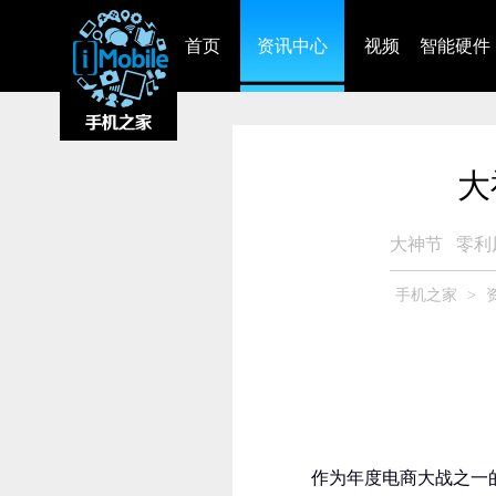
首页
资讯中心
视频
智能硬件
大
大神节
零利
手机之家
>
作为年度电商大战之一