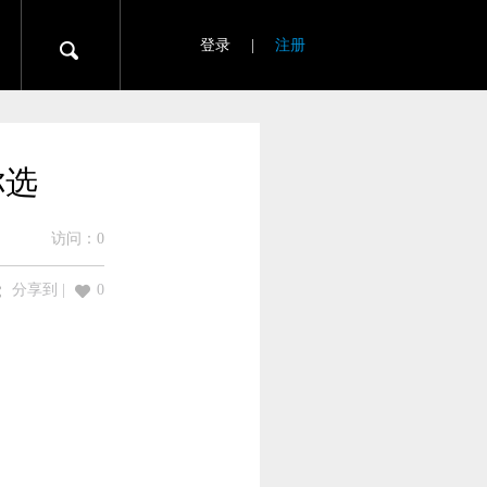
登录
|
注册
你选
访问：
0
分享到
|
0