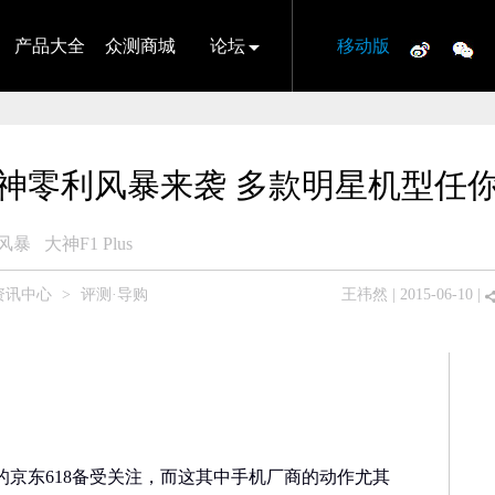
产品大全
众测商城
论坛
移动版
神零利风暴来袭 多款明星机型任
风暴
大神F1 Plus
资讯中心
>
评测·导购
王祎然
| 2015-06-10 |
的京东618备受关注，而这其中手机厂商的动作尤其