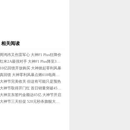
相关阅读
周鸿祎又伤雷军心 大神F1 Plus狂降价
红米2A最强对手 大神F1 Plus降至399元
10亿回馈开放购买 大神掀起零利风暴
真回馈 大神零利风暴点燃618电商大战
大神节完美收关 但这有可能只是预热
大神节取得开门红 首日销量突破45万单
大神京东签约金额达65亿 大神节开启
大神节三天狂促 520元秒杀旗舰大神X7