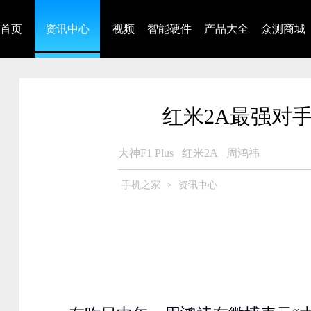
首页
资讯中心
视频
智能硬件
产品大全
众测商城
红米2A最强对手 大
大神F1 Plus
红米2A
周鸿祎
手机之家
>
资讯中心