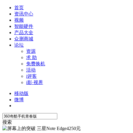
首页
资讯中心
视频
智能硬件
产品大全
众测商城
论坛
资源
求 助
免费换机
活动
i评客
i影·视界
移动版
微博
搜索