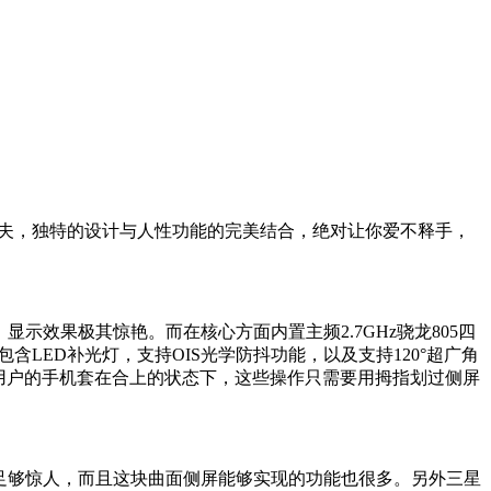
下足了功夫，独特的设计与人性功能的完美结合，绝对让你爱不释手，
uad HD级别，显示效果极其惊艳。而在核心方面内置主频2.7GHz骁龙805四
，包含LED补光灯，支持OIS光学防抖功能，以及支持120°超广角
—即使用户的手机套在合上的状态下，这些操作只需要用拇指划过侧屏
，但是已经足够惊人，而且这块曲面侧屏能够实现的功能也很多。另外三星