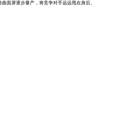
三星会将曲面屏逐步量产，将竞争对手远远甩在身后。
室