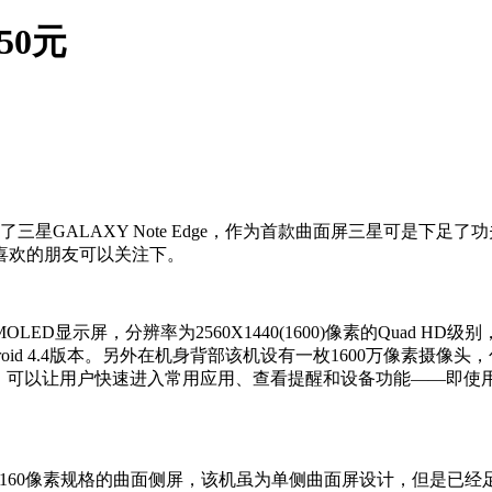
50元
布了三星GALAXY Note Edge，作为首款曲面屏三星可是
，喜欢的朋友可以关注下。
寸Super AMOLED显示屏，分辨率为2560X1440(1600)像素的Q
oid 4.4版本。另外在机身背部该机设有一枚1600万像素摄像头
无二的曲面侧屏，可以让用户快速进入常用应用、查看提醒和设备功能—
点是配备了2560X160像素规格的曲面侧屏，该机虽为单侧曲面屏设计