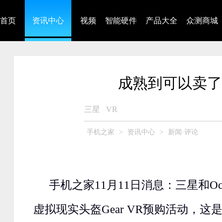
首页
资讯中心
视频
智能硬件
产品大全
众测商城
成熟到可以卖了 
三星
VR
手机之家
>
资讯中心
>
新闻·评论
手机之家11月11日消息：三星和Oc
虚拟现实头盔Gear VR预购活动，