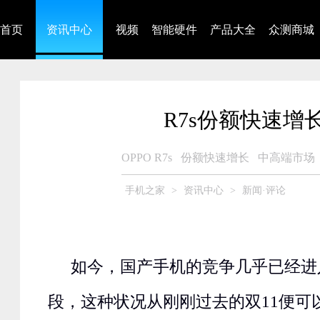
首页
资讯中心
视频
智能硬件
产品大全
众测商城
R7s份额快速增
OPPO R7s
份额快速增长
中高端市场
手机之家
>
资讯中心
>
新闻·评论
如今，国产手机的竞争几乎已经进
段，这种状况从刚刚过去的双11便可