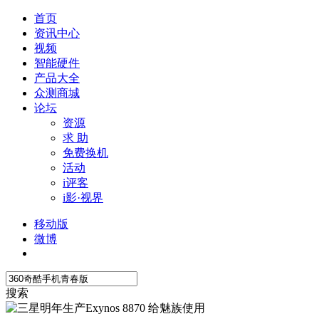
首页
资讯中心
视频
智能硬件
产品大全
众测商城
论坛
资源
求 助
免费换机
活动
i评客
i影·视界
移动版
微博
搜索