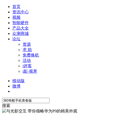
首页
资讯中心
视频
智能硬件
产品大全
众测商城
论坛
资源
求 助
免费换机
活动
i评客
i影·视界
移动版
微博
搜索