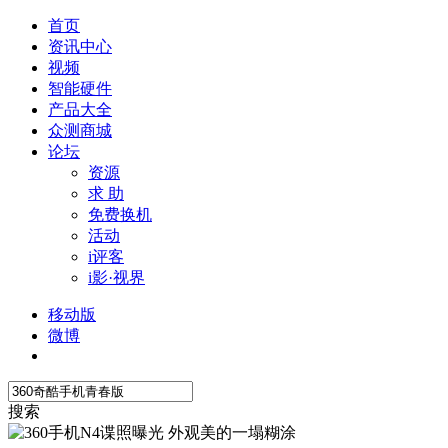
首页
资讯中心
视频
智能硬件
产品大全
众测商城
论坛
资源
求 助
免费换机
活动
i评客
i影·视界
移动版
微博
搜索