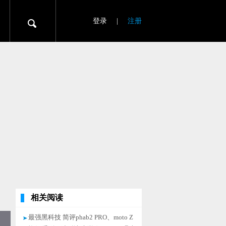
登录
|
注册
相关阅读
最强黑科技 简评phab2 PRO、moto Z