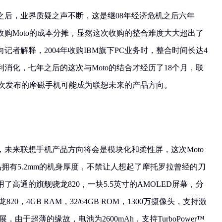
之后，业界质疑之声不断，这是继08年经济危机之后六年
购Moto的成本分摊，显然这次收购的整合难度大大超出了
记者解释，2004年收购IBM旗下PC业务时，整合时间长达4
利消化，七年之后的这次与Moto的结合才经历了18个月，联
这次发布的摩磁手机可能成为联想未来的产品方向。
未来联想手机产品方向将会是模块化和柔性屏，这次Moto
拥有5.2mm的机身厚度，不禁让人想起了摩托罗拉曾经的刀
用了高通的旗舰骁龙820，一块5.5英寸的AMOLED屏幕，分
0，4GB RAM，32/64GB ROM，1300万摄像头，支持激
由于超薄的缘故，电池为2600mAh，支持TurboPower™