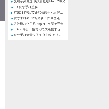
旗舰系列更迭 联想新旗舰Moto Z曝光
618联想手机盛宴
京东618狂欢节开启联想手机品牌盛宴
联想手机618增配降价任性高能还想怎样
谷歌模块化手机Project Ara 明年开售
LG G5评测：模块化把成熟技术玩出奇
联想手机流量充值平台上线 充值更划算