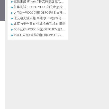
重磅来袭 iPhone 7将支持快速充电技术
外媒测试：OPPO VOOC闪充发热控制出众
大电池+VOOC闪充 OPPO R9 Plus预约中
让充电充满乐趣 高通QC 3.0技术分享会
速度与安全同在 快速充电手机有哪些
4GB运存+VOOC闪充 OPPO R7s售2499元
VOOC闪充+全局闪拍 购OPPO R7s送礼包