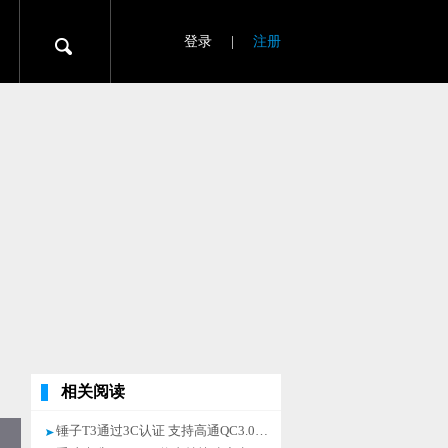
登录
|
注册
相关阅读
锤子T3通过3C认证 支持高通QC3.0快充