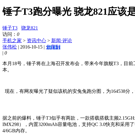
锤子T3跑分曝光 骁龙821应该
锤子T3
骁龙821
访问：
0
手机之家
>
资讯中心
>
新闻·评论
张伟松
| 2016-10-15 |
分享到
|
0
本月18号，锤子将在上海召开发布会，带来今年旗舰T3，目前
本。
现在，有网友曝光了疑似该机的安兔兔跑分图，为164538分
据之前的爆料，锤子T3似乎有两款，一款搭载搭载主频2.15GHz骁
IMX298），内置3200mAh容量电池，支持QC 3.0快充和采用了U
4/6GB内存。