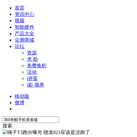
首页
资讯中心
视频
智能硬件
产品大全
众测商城
论坛
资源
求 助
免费换机
活动
i评客
i影·视界
移动版
微博
搜索