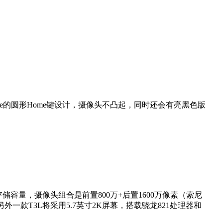
e的圆形Home键设计，摄像头不凸起，同时还会有亮黑色版
B存储容量，摄像头组合是前置800万+后置1600万像素（索尼
系统。而另外一款T3L将采用5.7英寸2K屏幕，搭载骁龙821处理器和