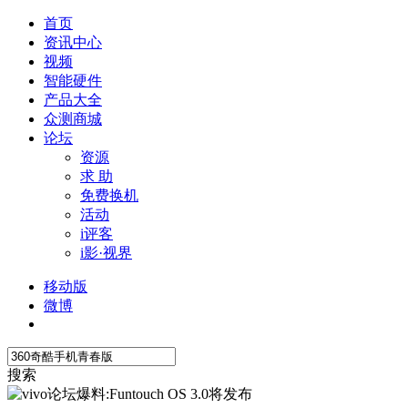
首页
资讯中心
视频
智能硬件
产品大全
众测商城
论坛
资源
求 助
免费换机
活动
i评客
i影·视界
移动版
微博
搜索