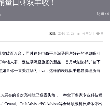
a销量口碑双丰收！
a
访问：
0
宋琨
| 2016-11-29 |
分享到
|
0
销量突破百万台，同时在各电商平台深受用户好评的消息吸引
打年轻人群、定位潮流轻旗舰的新品，首月就能热销并创下
如果你一直关注华为nova，这样的表现似乎也显得理所当
6年IFA展会的首次亮相就已崭露头角，一举拿下多家专业科技媒
entral、TechAdvisor/PC Advisor等全球顶级科技媒体评出