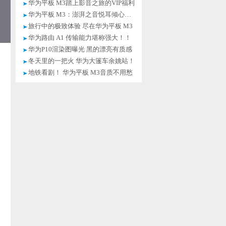
华为平板 M3踏上影音之旅的VIP福利
华为平板 M3：澎湃之音悦耳倾心！！
旅行中的极致体验 尽在华为平板 M3
华为路由 A1 传输能力堪称强大！！
华为P10渲染图曝光 黑的漂亮有质感
冬天里的一把火 华为大篷车余姚站！
地铁看剧！ 华为平板 M3音质不用愁