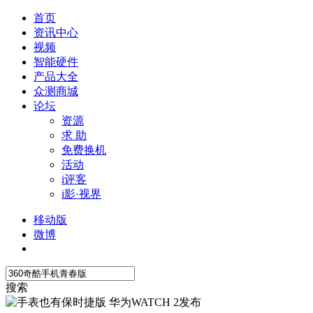
首页
资讯中心
视频
智能硬件
产品大全
众测商城
论坛
资源
求 助
免费换机
活动
i评客
i影·视界
移动版
微博
搜索