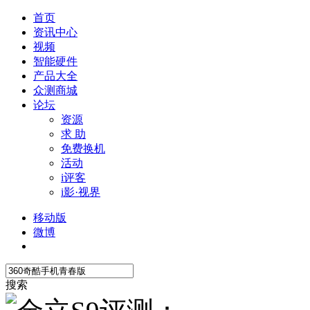
首页
资讯中心
视频
智能硬件
产品大全
众测商城
论坛
资源
求 助
免费换机
活动
i评客
i影·视界
移动版
微博
搜索