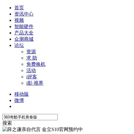
首页
资讯中心
视频
智能硬件
产品大全
众测商城
论坛
资源
求 助
免费换机
活动
i评客
i影·视界
移动版
微博
搜索