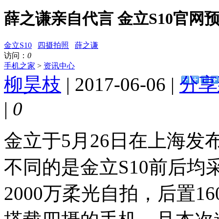
薛之谦亲自代言 金立S10官网
金立S10
四摄拍照
薛之谦
访问：
0
手机之家
>
资讯中心
柳昊枝
| 2017-06-06 |
分享
|
0
金立于5月26日在上海发
不同的是金立S10前后
2000万柔光自拍，后置1