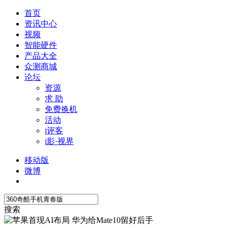
首页
资讯中心
视频
智能硬件
产品大全
众测商城
论坛
资源
求 助
免费换机
活动
i评客
i影·视界
移动版
微博
搜索