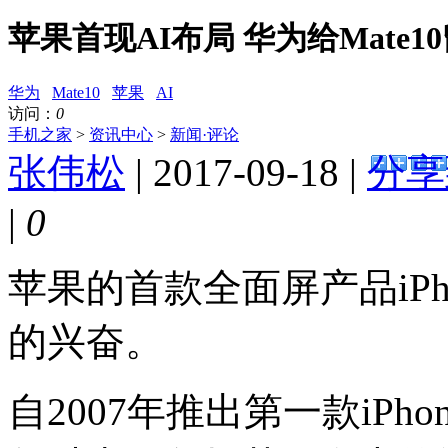
苹果首现AI布局 华为给Mate1
华为
Mate10
苹果
AI
访问：
0
手机之家
>
资讯中心
>
新闻·评论
张伟松
| 2017-09-18 |
分享
|
0
苹果的首款全面屏产品iPh
的兴奋。
自2007年推出第一款iP