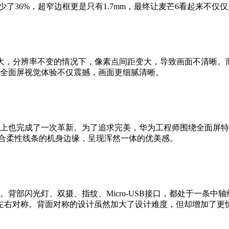
少了36%，超窄边框更是只有1.7mm，最终让麦芒6看起来不仅
大，分辨率不变的情况下，像素点间距变大，导致画面不清晰。而为
7），让全面屏视觉体验不仅震撼，画面更细腻清晰。
计上也完成了一次革新。为了追求完美，华为工程师围绕全面屏特
结合柔性线条的机身边缘，呈现浑然一体的优美感。
背部闪光灯、双摄、指纹、Micro-USB接口，都处于一条
左右对称。背面对称的设计虽然加大了设计难度，但却增加了更