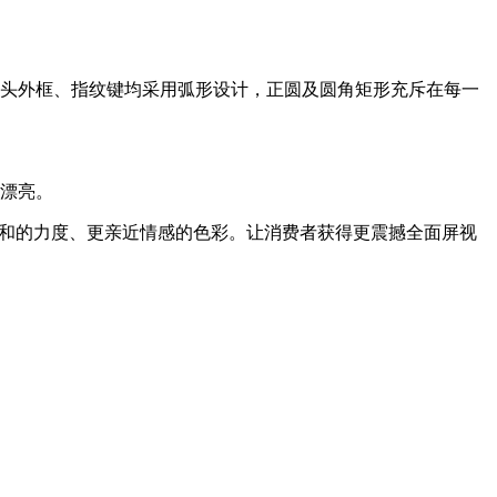
像头外框、指纹键均采用弧形设计，正圆及圆角矩形充斥在每一
分漂亮。
缓和的力度、更亲近情感的色彩。让消费者获得更震撼全面屏视