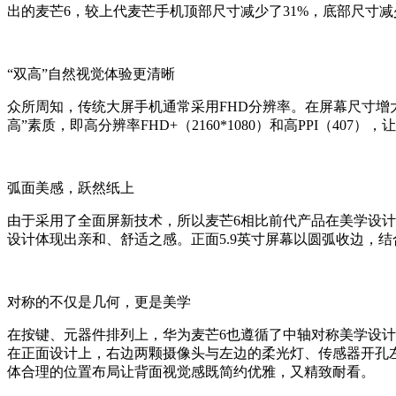
出的麦芒6，较上代麦芒手机顶部尺寸减少了31%，底部尺寸减
“双高”自然视觉体验更清晰
众所周知，传统大屏手机通常采用FHD分辨率。在屏幕尺寸增
高”素质，即高分辨率FHD+（2160*1080）和高PPI（40
弧面美感，跃然纸上
由于采用了全面屏新技术，所以麦芒6相比前代产品在美学设
设计体现出亲和、舒适之感。正面5.9英寸屏幕以圆弧收边，
对称的不仅是几何，更是美学
在按键、元器件排列上，华为麦芒6也遵循了中轴对称美学设计。
在正面设计上，右边两颗摄像头与左边的柔光灯、传感器开孔
体合理的位置布局让背面视觉感既简约优雅，又精致耐看。