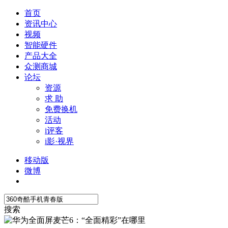
首页
资讯中心
视频
智能硬件
产品大全
众测商城
论坛
资源
求 助
免费换机
活动
i评客
i影·视界
移动版
微博
搜索