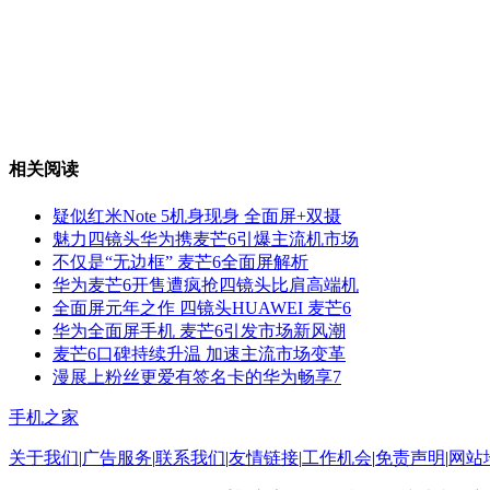
相关阅读
疑似红米Note 5机身现身 全面屏+双摄
魅力四镜头华为携麦芒6引爆主流机市场
不仅是“无边框” 麦芒6全面屏解析
华为麦芒6开售遭疯抢四镜头比肩高端机
全面屏元年之作 四镜头HUAWEI 麦芒6
华为全面屏手机 麦芒6引发市场新风潮
麦芒6口碑持续升温 加速主流市场变革
漫展上粉丝更爱有签名卡的华为畅享7
手机之家
关于我们
|
广告服务
|
联系我们
|
友情链接
|
工作机会
|
免责声明
|
网站