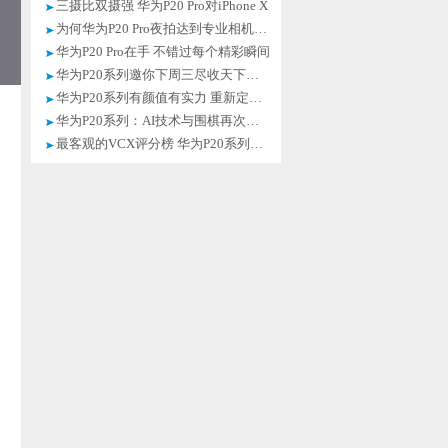
三摄比双摄强 华为P20 Pro对iPhone X
为何华为P20 Pro夜拍达到专业相机效果
华为P20 Pro在手 不错过每个精彩瞬间
华为P20系列邀你下周三尽收天下到眼底
华为P20系列有颜值有实力 重新定义美
华为P20系列：AI技术与围棋再次相遇
最客观的VCX评分榜 华为P20系列登顶