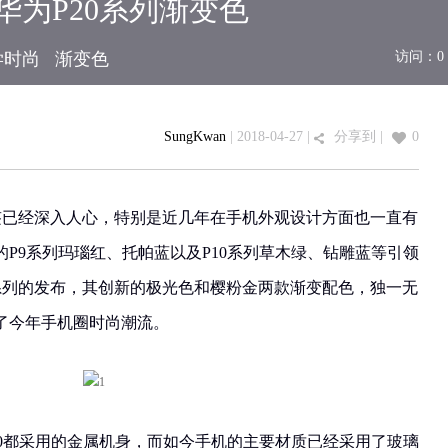
华为P20系列渐变色
学时尚
渐变色
访问：
0
SungKwan
| 2018-04-27 |
分享到
|
0
签已经深入人心，特别是近几年在手机外观设计方面也一直有
P9系列玛瑙红、托帕蓝以及P10系列草木绿、钻雕蓝等引领
0系列的发布，其创新的极光色和樱粉金两款渐变配色，独一无
了今年手机圈时尚潮流。
10都采用的金属机身，而如今手机的主要材质已经采用了玻璃