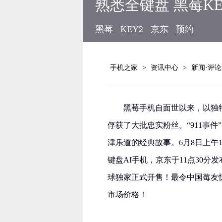
熟悉全键盘 黑莓K
黑莓
KEY2
京东
预约
手机之家
>
资讯中心
>
新闻·评论
黑莓手机自面世以来，以独
俘获了大批忠实粉丝。“911事
津乐道的经典故事。6月8日上午
键盘AI手机，京东于11点30分
球独家正式开售！最令中国莓友惊
市场价格！