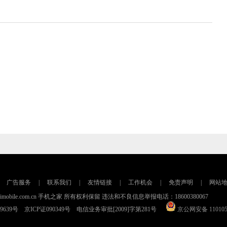
广告服务
|
联系我们
|
友情链接
|
工作机会
|
免责声明
|
网站
016 imobile.com.cn 手机之家 所有权利保留 违法和不良信息举报电话：18600380067
79639号 京ICP证090349号 电信业务审批[2009]字第281号
京公网安备 110105