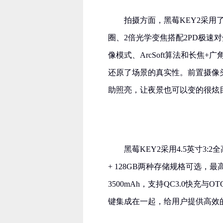
拍摄方面，黑莓KEY2采用了1
圈、2倍光学变焦搭配2PD极速对
像模式、ArcSoft算法和长焦
还原了场景的真实性。前置摄像
助照亮，让夜景也可以变的很炫
黑莓KEY2采用4.5英寸3:2
+ 128GB两种存储规格可选，最
3500mAh，支持QC3.0快充
键集成在一起，给用户提供高效