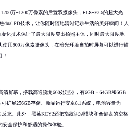
200万+1200万像素的后置双摄像头，F1.8+F2.6的超大光
焦dual PD技术，让你随时随地清晰记录生活的美好瞬间！人
+广角虚化技术保证了最大限度突出拍照主体，同时最大限度地
头使用800万像素摄像头，在暗光环境自拍时屏幕可以进行辅
目！
全高清屏幕，搭载高通骁龙660处理器，有6GB + 64GB和6GB
高可扩展256GB存储。新品运行安卓8.1系统，电池容量为
与OTG反充。此外，黑莓KEY2还把指纹识别模块和全键盘的空格
的安全保护和舒适的操作体验。