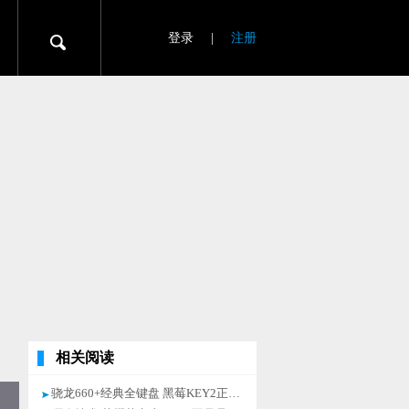
登录
|
注册
相关阅读
骁龙660+经典全键盘 黑莓KEY2正式发布