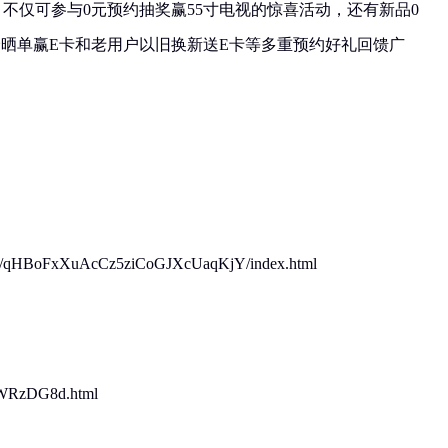
，不仅可参与0元预约抽奖赢55寸电视的惊喜活动，还有新品0
价晒单赢E卡和老用户以旧换新送E卡等多重预约好礼回馈广
ctive/qHBoFxXuAcCz5ziCoGJXcUaqKjY/index.html
VaWRzDG8d.html