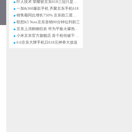
吓人技术 荣耀获京东618三冠只是开始
一加&360爆款手机 齐聚京东手机618
销售额同比增长750% 京东助三星开门红
联想K5 Note京东首销90分钟位列前三
京东上演购物狂欢 华为平板火爆热卖中
小米京东官方旗舰店 首个粉丝破千万店
6.6京东大牌手机日618元神券大放送