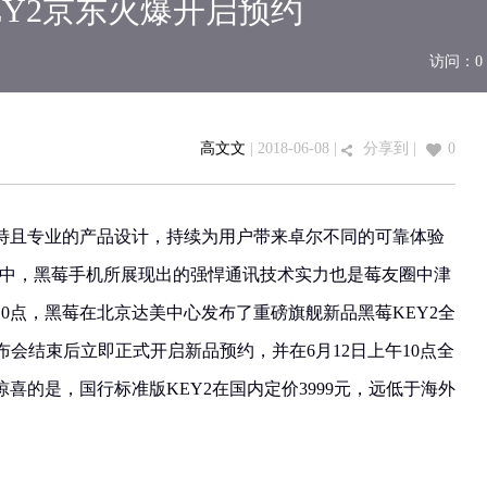
EY2京东火爆开启预约
访问：
0
高文文
| 2018-06-08 |
分享到
|
0
特且专业的产品设计，持续为用户带来卓尔不同的可靠体验
件”中，黑莓手机所展现出的强悍通讯技术实力也是莓友圈中津
10点，黑莓在北京达美中心发布了重磅旗舰新品黑莓KEY2全
发布会结束后立即正式开启新品预约，并在6月12日上午10点全
喜的是，国行标准版KEY2在国内定价3999元，远低于海外