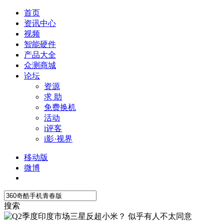
首页
资讯中心
视频
智能硬件
产品大全
众测商城
论坛
资源
求 助
免费换机
活动
i评客
i影·视界
移动版
微博
搜索