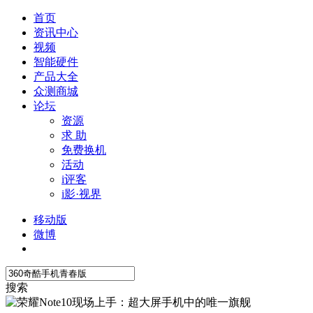
首页
资讯中心
视频
智能硬件
产品大全
众测商城
论坛
资源
求 助
免费换机
活动
i评客
i影·视界
移动版
微博
搜索