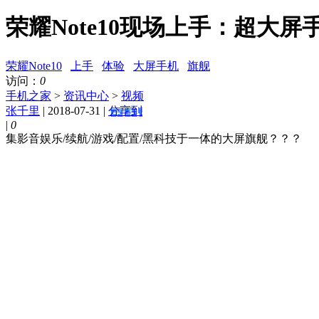
荣耀Note10现场上手：超大
荣耀Note10
上手
体验
大屏手机
旗舰
访问：
0
手机之家
>
资讯中心
>
视频
张千里
| 2018-07-31 |
分享到
|
0
集影音娱乐/续航/游戏/配置/黑科技于一体的大屏旗舰？？？