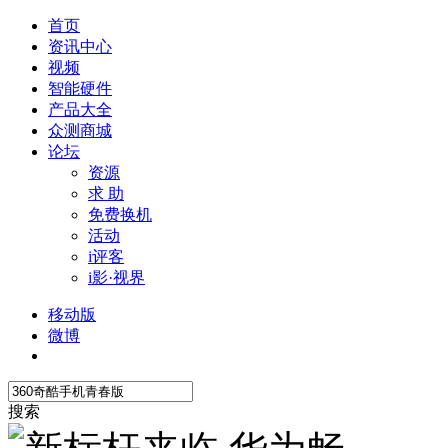
首页
资讯中心
视频
智能硬件
产品大全
众测商城
论坛
资源
求 助
免费换机
活动
i评客
i影·视界
移动版
微博
搜索